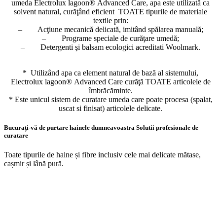
umeda Electrolux lagoon® Advanced Care, apa este utilizată ca
solvent natural, curăţând eficient TOATE tipurile de materiale
textile prin:
– Acţiune mecanică delicată, imitând spălarea manuală;
– Programe speciale de curăţare umedă;
– Detergenti şi balsam ecologici acreditati Woolmark.
* Utilizând apa ca element natural de bază al sistemului,
Electrolux lagoon® Advanced Care curăţă TOATE articolele de
îmbrăcăminte.
* Este unicul sistem de curatare umeda care poate procesa (spalat,
uscat si finisat) articolele delicate.
Bucurați-vă de purtare hainele dumneavoastra
Solutii profesionale de
curatare
Toate tipurile de haine și fibre inclusiv cele mai delicate mătase,
cașmir și lână pură.