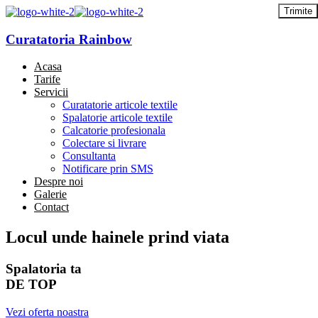
Curatatoria Rainbow
Acasa
Tarife
Servicii
Curatatorie articole textile
Spalatorie articole textile
Calcatorie profesionala
Colectare si livrare
Consultanta
Notificare prin SMS
Despre noi
Galerie
Contact
Locul unde hainele prind viata
Spalatoria ta
DE TOP
Vezi oferta noastra